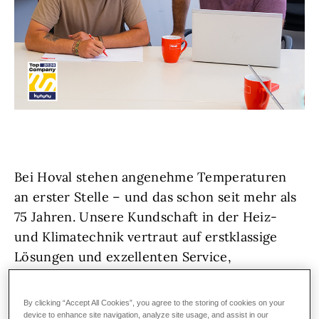
Bei Hoval stehen angenehme Temperaturen
an erster Stelle – und das schon seit mehr als
75 Jahren. Unsere Kundschaft in der Heiz-
und Klimatechnik vertraut auf erstklassige
Lösungen und exzellenten Service,
österreich- und weltweit.
Denn wir bei Hoval
lieben, was wir tun!
Wir wachsen weiter und
By clicking “Accept All Cookies”, you agree to the storing of cookies on your
suchen Unterstützung: hemdsärmelige
device to enhance site navigation, analyze site usage, and assist in our