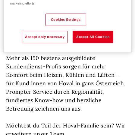
marketing efforts.
Persönlichkeiten, die sich voller Herzblut um
ihre Aufgaben kümmern, frische Impulse
Cookies Settings
setzen und durch ihren vorausschauenden
Einsatz dafür sorgen, dass Hoval auch
Accept only necessary
Accept All Cookies
langfristig ganz vorne bleibt.
Mehr als 150 bestens ausgebildete
Kundendienst-Profis sorgen für mehr
Komfort beim Heizen, Kühlen und Lüften –
für Kund:innen von Hoval in ganz Österreich.
Prompter Service durch Regionalität,
fundiertes Know-how und herzliche
Betreuung zeichnen uns aus.
Möchtest du Teil der Hoval-Familie sein? Wir
erweitern unser Team.