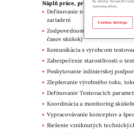
By clicking “Accept All Cooki
Náplň práce, právomoci a zodpove
marketing efforts.
Definovanie nových testovacích p
zariadení
Cookies Settings
Zodpovednosť za zefektívnenie te
časov skúšok)
Komunikácia s výrobcom testovac
Zabezpečenie starostlivosti o tes
Poskytovanie inžinierskej podpo
Zlepšovanie výrobného toku, toku
Definovanie Testovacích parame
Koordinácia a monitoring skúšo
Vypracovávanie konceptov a špeci
Riešenie vzniknutých technickýc