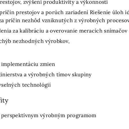
prestojov, zvýšení produktivity a výkonnosti
príčin prestojov a porúch zariadení Riešenie úloh i
a príčin nezhôd vzniknutých z výrobných procesov,
enia za kalibráciu a overovanie meracích snímačov
e chýb nezhodných výrobkov,
 implementáciu zmien
inierstva a výrobných tímov skupiny
yselných technológií
ity
i s perspektívnym výrobným programom