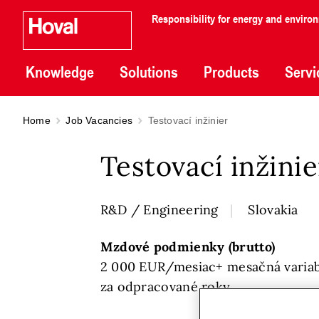
Responsibility for energy and enviro
Knowledge
Solutions
Products
Servi
Home
Job Vacancies
Testovací inžinier
Testovací inžinie
R&D / Engineering
Slovakia
Mzdové podmienky (brutto)
2 000 EUR/mesiac+ mesačná variab
za odpracované roky