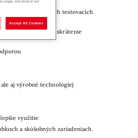
te usage, and assist in our
ie sa na vývoji nových testovacích
Accept All Cookies
za výsledkov meraní, skrátenie
podporou
ale aj výrobné technológie)
lepšie využitie
robkoch a skúšobných zariadeniach.