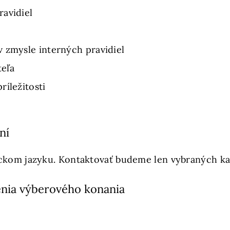
avidiel
 zmysle interných pravidiel
eľa
ríležitosti
ní
lickom jazyku. Kontaktovať budeme len vybraných kan
nia výberového konania