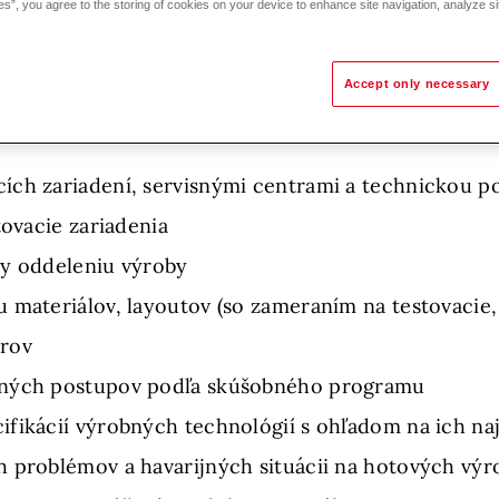
es”, you agree to the storing of cookies on your device to enhance site navigation, analyze si
dnosti
ostupov v spolupráci s vývojovým tímom a podieľan
Accept only necessary
stovania (optimalizácia testovacích postupov, analý
ích zariadení, servisnými centrami a technickou 
tovacie zariadenia
ry oddeleniu výroby
 materiálov, layoutov (so zameraním na testovacie, 
trov
bných postupov podľa skúšobného programu
fikácií výrobných technológií s ohľadom na ich naj
h problémov a havarijných situácii na hotových vý