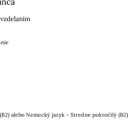
anca
 vzdelaním
anie
 (B2) alebo Nemecký jazyk - Stredne pokročilý (B2)