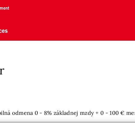
nment
ces
r
ilná odmena 0 - 8% základnej mzdy + 0 - 100 € m