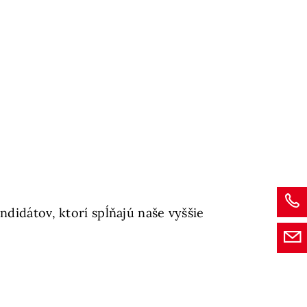
didátov, ktorí spĺňajú naše vyššie