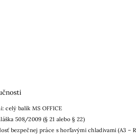
učnosti
mi: celý balík MS OFFICE
láška 508/2009 (§ 21 alebo § 22)
losť bezpečnej práce s horľavými chladivami (A3 –