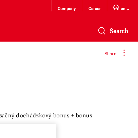
Company
Career
en
Search
Share
esačný dochádzkový bonus + bonus