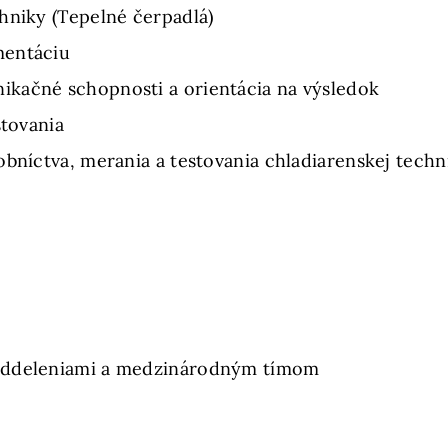
hniky (Tepelné čerpadlá)
mentáciu
kačné schopnosti a orientácia na výsledok
stovania
obníctva, merania a testovania chladiarenskej tec
oddeleniami a medzinárodným tímom