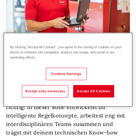
By clicking “Accept All Cookies”, you agree to the storing of cookies on your
device to enhance site navigation, analyze site usage, and assist in our
marketing efforts.
Werde Teil unserer Entwicklungswelt
Du begeisterst dich für innovative Regelungs-
Cookies Settings
und Softwarelösungen und möchtest die
Zukunft moderner Wärmepumpensysteme
Accept only necessary
Accept All Cookies
aktiv mitgestalten? Dann bist du bei uns genau
richtig! In dieser Rolle entwickelst du
intelligente Regelkonzepte, arbeitest eng mit
interdisziplinären Teams zusammen und
trägst mit deinem technischen Know-how