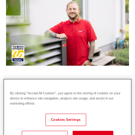
Bei Hoval stehen angenehme Temperaturen
By clicking “Accept All Cookies”, you agree to the storing of cookies on your
device to enhance site navigation, analyze site usage, and assist in our
an erster Stelle – und das schon seit 75
marketing efforts.
Jahren. Unsere Kund:innen in der Heiz- und
Klimatechnik vertrauen auf erstklassige
Cookies Settings
Lösungen und exzellenten Service,