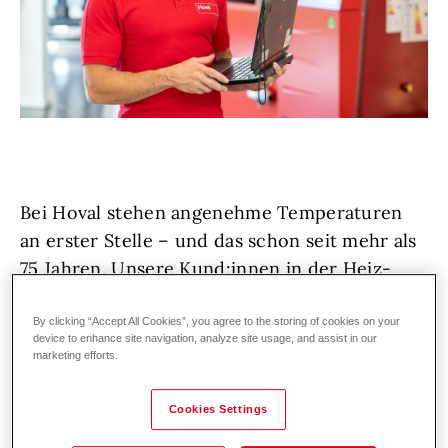
Bei Hoval stehen angenehme Temperaturen
an erster Stelle – und das schon seit mehr als
75 Jahren. Unsere Kund:innen in der Heiz-
und Klimatechnik vertrauen auf erstklassige
Lösungen und exzellenten Service,
By clicking “Accept All Cookies”, you agree to the storing of cookies on your
device to enhance site navigation, analyze site usage, and assist in our
deutschland- und weltweit. Denn wir bei
marketing efforts.
Hoval lieben, was wir tun!
Cookies Settings
Wir wachsen weiter und suchen zur