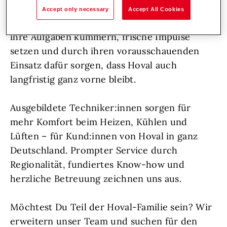
Unterstützung aufgeschlossene
Accept only necessary
Accept All Cookies
Persönlichkeiten, die sich voller Herzblut um
ihre Aufgaben kümmern, frische Impulse
setzen und durch ihren vorausschauenden
Einsatz dafür sorgen, dass Hoval auch
langfristig ganz vorne bleibt.
Ausgebildete Techniker:innen sorgen für
mehr Komfort beim Heizen, Kühlen und
Lüften – für Kund:innen von Hoval in ganz
Deutschland. Prompter Service durch
Regionalität, fundiertes Know-how und
herzliche Betreuung zeichnen uns aus.
Möchtest Du Teil der Hoval-Familie sein? Wir
erweitern unser Team und suchen für den