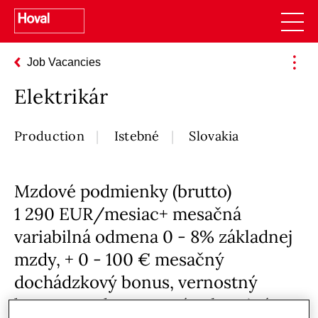
Job Vacancies
Elektrikár
Production
Istebné
Slovakia
Mzdové podmienky (brutto)
1 290 EUR/mesiac+ mesačná
variabilná odmena 0 - 8% základnej
mzdy, + 0 - 100 € mesačný
dochádzkový bonus, vernostný
bonus za odpracované roky, +iné